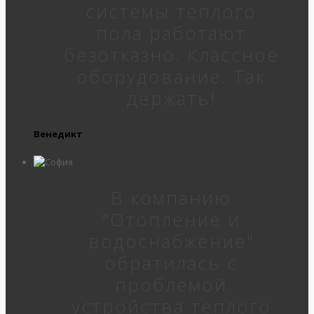
системы теплого
пола работают
безотказно. Классное
оборудование. Так
держать!
Венедикт
В компанию
"Отопление и
водоснабжение"
обратилась с
проблемой
устройства теплого