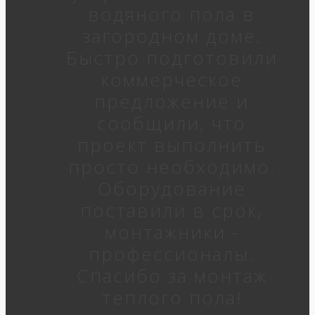
водяного пола в
загородном доме.
Быстро подготовили
коммерческое
предложение и
сообщили, что
проект выполнить
просто необходимо.
Оборудование
поставили в срок,
монтажники -
профессионалы.
Спасибо за монтаж
теплого пола!