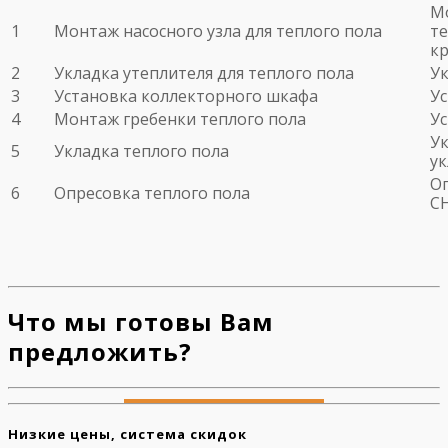
Мо
1
Монтаж насосного узла для теплого пола
те
кр
2
Укладка утеплителя для теплого пола
Ук
3
Установка коллекторного шкафа
У
4
Монтаж гребенки теплого пола
У
Ук
5
Укладка теплого пола
у
Оп
6
Опресовка теплого пола
С
Что мы готовы Вам
предложить?
Низкие цены, система скидок