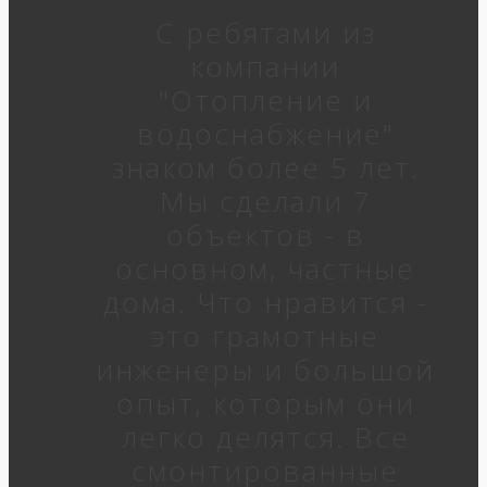
С ребятами из
компании
"Отопление и
водоснабжение"
знаком более 5 лет.
Мы сделали 7
объектов - в
основном, частные
дома. Что нравится -
это грамотные
инженеры и большой
опыт, которым они
легко делятся. Все
смонтированные