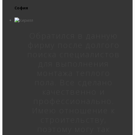
София
Обратился в данную
фирму после долгого
поиска специалистов
для выполнения
монтажа теплого
пола. Все сделано
качественно и
профессионально.
Имею отношение к
строительству,
поэтому могу так